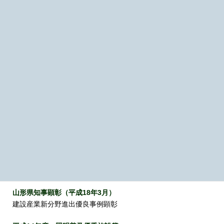
平成27年度：国土交通大臣表彰
「みどりの愛護」活動
平成21年度：山形県知事表彰（個人）
山形県優秀建設現場従事者顕彰
平成20年度：国土交通大臣表彰（個人）
建設事業関係功労者表彰
平成19年度：山形県環境保全協議会表彰
第9回山形県環境保全推進賞
平成18年度：（社）地域経済総合研究所表彰（総務省、日本経
済新聞社後援）
第11回「ちいき経済賞」エコロジー賞
山形県知事顕彰（平成18年3月）
建設産業新分野進出優良事例顕彰