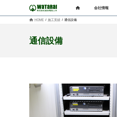
コ
ナ
ン
ビ
会社情報
テ
ゲ
ン
ー
HOME
施工実績
通信設備
ツ
シ
へ
ョ
ス
ン
通信設備
キ
に
ッ
移
プ
動