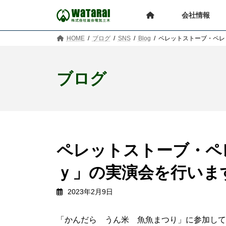
コ
ナ
ン
ビ
会社情報
テ
ゲ
ン
ー
HOME
ブログ
SNS
Blog
ペレットストーブ・ペレ
ツ
シ
へ
ョ
ス
ン
ブログ
キ
に
ッ
移
プ
動
ペレットストーブ・ペ
ｙ」の実演会を行いま
2023年2月9日
「かんだら うん米 魚魚まつり」に参加して、