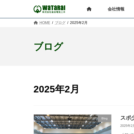
コ
ナ
ン
ビ
会社情報
テ
ゲ
ン
ー
HOME
ブログ
2025年2月
ツ
シ
へ
ョ
ス
ン
ブログ
キ
に
ッ
移
プ
動
2025年2月
スポ
Blog
2025年2