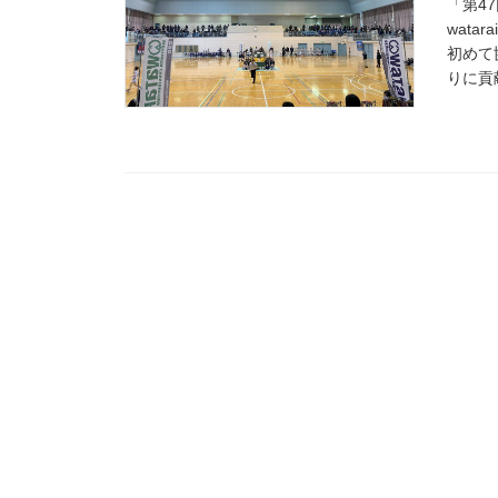
「第4
wata
初めて
りに貢献