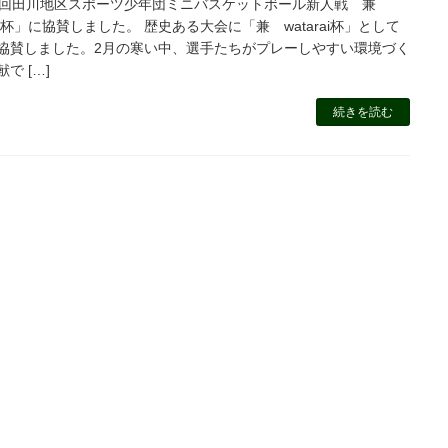
7回田川地区スポーツ少年団ミニバスケットボール新人戦 兼
rai杯」に協賛しました。 歴史ある大会に「兼 watarai杯」として
協賛しました。2月の寒い中、選手たちがプレーしやすい環境づく
で […]
続きを読む